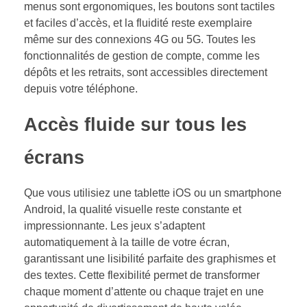
menus sont ergonomiques, les boutons sont tactiles
et faciles d’accès, et la fluidité reste exemplaire
même sur des connexions 4G ou 5G. Toutes les
fonctionnalités de gestion de compte, comme les
dépôts et les retraits, sont accessibles directement
depuis votre téléphone.
Accès fluide sur tous les
écrans
Que vous utilisiez une tablette iOS ou un smartphone
Android, la qualité visuelle reste constante et
impressionnante. Les jeux s’adaptent
automatiquement à la taille de votre écran,
garantissant une lisibilité parfaite des graphismes et
des textes. Cette flexibilité permet de transformer
chaque moment d’attente ou chaque trajet en une