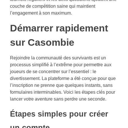
couche de compétition saine qui maintient
l’engagement à son maximum.
Démarrer rapidement
sur Casombie
Rejoindre la communauté des survivants est un
processus simplifié à l’extrême pour permettre aux
joueurs de se concentrer sur l’essentiel : le
divertissement. La plateforme a été conçue pour que
l’inscription ne prenne que quelques instants, sans
formulaires interminables. Voici les étapes clés pour
lancer votre aventure sans perdre une seconde.
Étapes simples pour créer
un compte