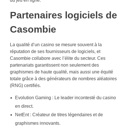
du jeu en ligne.
Partenaires logiciels de
Casombie
La qualité d’un casino se mesure souvent à la
réputation de ses fournisseurs de logiciels, et
Casombie collabore avec l’élite du secteur. Ces
partenariats garantissent non seulement des
graphismes de haute qualité, mais aussi une équité
totale grâce à des générateurs de nombres aléatoires
(RNG) certifiés.
Evolution Gaming : Le leader incontesté du casino
en direct.
NetEnt : Créateur de titres légendaires et de
graphismes innovants.