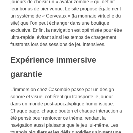
joueurs de choisir un « avatar zombie » qui définit
leur bonus de bienvenue. Le site propose également
un système de « Cerveaux » (la monnaie virtuelle du
site) que l’on peut échanger dans une boutique
exclusive. Enfin, la navigation est optimisée pour être
ultra-rapide, évitant ainsi les temps de chargement
frustrants lors des sessions de jeu intensives.
Expérience immersive
garantie
L’immersion chez Casombie passe par un design
sonore et visuel cohérent qui transporte le joueur
dans un monde post-apocalyptique humoristique.
Chaque page, chaque bouton et chaque interaction a
été pensé pour renforcer ce thème, rendant la
navigation aussi plaisante que le jeu lui-même. Les
tournois réguliers et les défis quotidiens ajoutent une