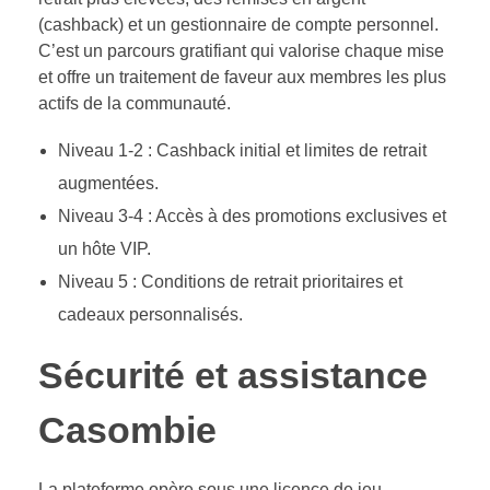
(cashback) et un gestionnaire de compte personnel.
C’est un parcours gratifiant qui valorise chaque mise
et offre un traitement de faveur aux membres les plus
actifs de la communauté.
Niveau 1-2 : Cashback initial et limites de retrait
augmentées.
Niveau 3-4 : Accès à des promotions exclusives et
un hôte VIP.
Niveau 5 : Conditions de retrait prioritaires et
cadeaux personnalisés.
Sécurité et assistance
Casombie
La plateforme opère sous une licence de jeu