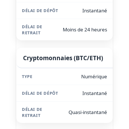
Instantané
Moins de 24 heures
Cryptomonnaies (BTC/ETH)
Numérique
Instantané
Quasi-instantané