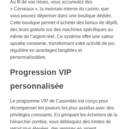
Au fil de vos mises, vous accumulez des
« Cerveaux », la monnaie interne du casino, que
vous pouvez dépenser dans une boutique dédiée.
Cette boutique permet d’acheter des bonus de dépôt,
des tours gratuits sur des machines spécifiques ou
même de l’argent réel. Ce système offre une valeur
ajoutée constante, transformant votre activité de jeu
régulière en avantages tangibles et
personnalisables.
Progression VIP
personnalisée
Le programme VIP de Casombie est conçu pour
récompenser les joueurs les plus assidus avec des
privilèges croissants. En grimpant les échelons de la
hiérarchie zombie, vous débloquez des limites de
retrait plus élevées, des remises en argent