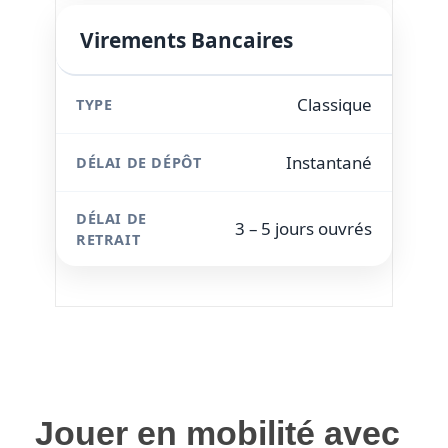
Virements Bancaires
Classique
Instantané
3 – 5 jours ouvrés
Jouer en mobilité avec