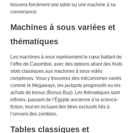
trouvera forcément une table ou une machine à sa
convenance.
Machines à sous variées et
thématiques
Les machines à sous représentent le cœur battant de
l’offre de Casombie, avec des options allant des fruits
slots classiques aux machines à sous vidéo
complexes. Vous y trouverez des mécanismes variés
comme le Megaways, les jackpots progressifs ou les
achats de bonus (Bonus Buy). Les thématiques sont
infinies, passant de l’Égypte ancienne à la science-
fiction, tout en incluant des titres exclusifs liés à
l’univers des zombies.
Tables classiques et