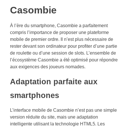
Casombie
À l’ère du smartphone, Casombie a parfaitement
compris l’importance de proposer une plateforme
mobile de premier ordre. Il n’est plus nécessaire de
rester devant son ordinateur pour profiter d’une partie
de roulette ou d’une session de slots. L’ensemble de
l’écosystème Casombie a été optimisé pour répondre
aux exigences des joueurs nomades.
Adaptation parfaite aux
smartphones
L’interface mobile de Casombie n’est pas une simple
version réduite du site, mais une adaptation
intelligente utilisant la technologie HTML5. Les